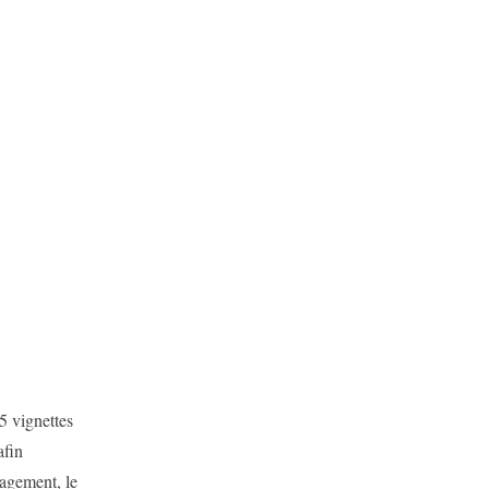
55 vignettes
afin
nagement, le