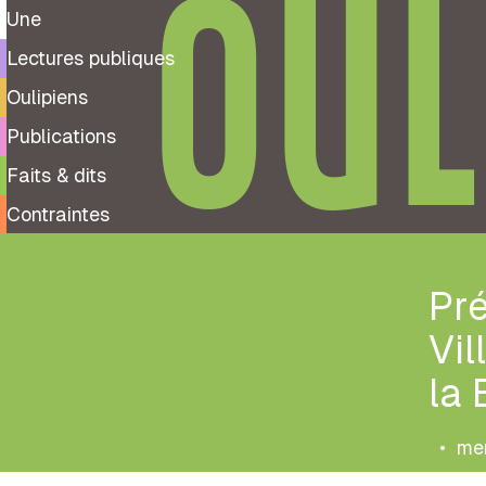
OUL
Une
Lectures publiques
Oulipiens
Publications
Faits & dits
Contraintes
Pré
Vil
la 
•
me