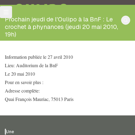
OULIPO
Prochain jeudi de l'Oulipo à la BnF : Le
crochet à phynances (jeudi 20 mai 2010,
19h)
Information publiée le 27 avril 2010
Lieu: Auditorium de la BnF
Le 20 mai 2010
Pour en savoir plus :
Adresse complète:
Quai François Mauriac, 75013 Paris
Une