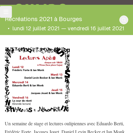
OULIPO
Récréations 2021 à Bourges
•
lundi 12 juillet 2021 — vendredi 16 juillet 2021
Un semaine de stage et lectures oulipiennes avec Eduardo Berti,
Frédéric Forte, Jacques Jouet, Daniel Levin Becker et Ian Monk.