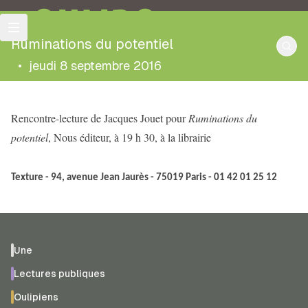
OULIPO
Ruminations du potentiel
•
jeudi 8 septembre 2016
Rencontre-lecture de Jacques Jouet pour
Ruminations du
potentiel
, Nous éditeur, à 19 h 30, à la librairie
Texture - 94, avenue Jean Jaurès - 75019 Paris - 01 42 01 25 12
Une
Lectures publiques
Oulipiens