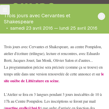
OULIPO
Trois jours avec Cervantes et
Shakespeare
•
samedi 23 avril 2016 — lundi 25 avril 2016
Trois jours avec Cervantes et Shakespeare, au centre Pompidou,
atelier d'écriture (trilingue), lecture et rencontres, avec Eduardo
Berti, Jacques Jouet, Ian Monk, Olivier Salon et d'autres...
La programmation précise sera précisée (comme ça se trouve) en
le
temps utile dans une version renouvelée de cette annonce et sur
site ouèbe de Littérature en scène
.
L'Atelier se fera en 3 langues pendant 3 jours insécables de 10 à
17h au Centre Pompidou. Les inscriptions se feront par mail
martine.grelle@bpi.fr
(
) par ordre d'arrivée en fonction des