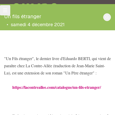
OULIPO
Un fils étranger
•
samedi 4 décembre 2021
"Un Fils étranger", le dernier livre d'Eduardo BERTI, qui vient de 
paraître chez La Contre-Allée (traduction de Jean-Marie Saint-
Lu), est une extension 
de son roman "Un Père étranger" :
https://lacontreallee.com/catalogue/un-fils-etranger/