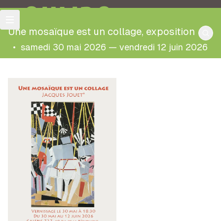
OULIPO
Une mosaïque est un collage, exposition
•
samedi 30 mai 2026 — vendredi 12 juin 2026