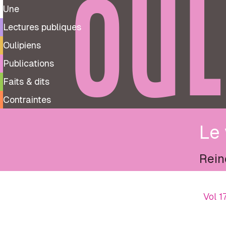
OUL
Une
Lectures publiques
Oulipiens
Publications
Faits & dits
Contraintes
Le 
Rein
Vol 1