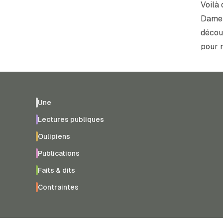
Voilà
Dame s
décou
pour 
Une
Lectures publiques
Oulipiens
Publications
Faits & dits
Contraintes