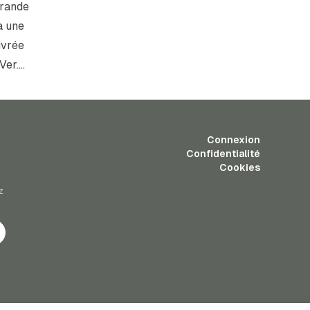
grande
là une
ivrée
Ver….
Connexion
Confidentialité
Cookies
z