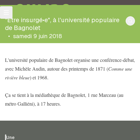
OULIPO
"Être insurgé•e", à l'université populaire
de Bagnolet
•
samedi 9 juin 2018
L'université populaire de Bagnolet organise une conférence-débat,
avec Michèle Audin, autour des printemps de 1871 (
Comme une
rivière bleue
) et 1968.
Ça se tient à la médiathèque de Bagnolet, 1 rue Marceau (au
métro Galliéni), à 17 heures.
Une