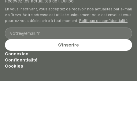
Recevez les actualités de l’Oulipo.
En vous inscrivant, vous acceptez de recevoir nos actualités par e-mail
via Brevo. Votre adresse est utilisée uniquement pour cet envoi et vous
pourrez vous désinscrire à tout moment.
Politique de confidentialité
.
Adresse e-mail
S’inscrire
Connexion
Confidentialité
Cookies