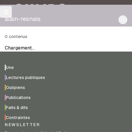
OULIPO
alain-resnais
0
contenus
Chargement…
Une
Lectures publiques
Oulipiens
Publications
Faits & dits
Contraintes
NEWSLETTER