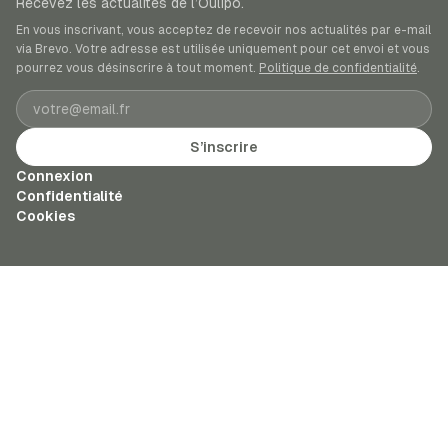
Recevez les actualités de l’Oulipo.
En vous inscrivant, vous acceptez de recevoir nos actualités par e-mail
via Brevo. Votre adresse est utilisée uniquement pour cet envoi et vous
pourrez vous désinscrire à tout moment.
Politique de confidentialité
.
Adresse e-mail
S’inscrire
Connexion
Confidentialité
Cookies