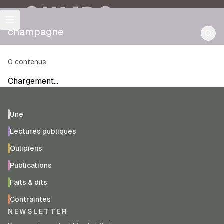
OULIPO
champagne
0
contenus
Chargement…
Une
Lectures publiques
Oulipiens
Publications
Faits & dits
Contraintes
NEWSLETTER