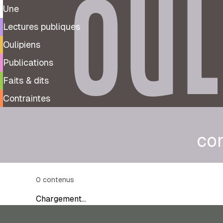
OUL
Une
Lectures publiques
Oulipiens
Publications
Faits & dits
Contraintes
co
0
contenus
Chargement…