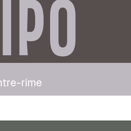
IPO
ntre-rime