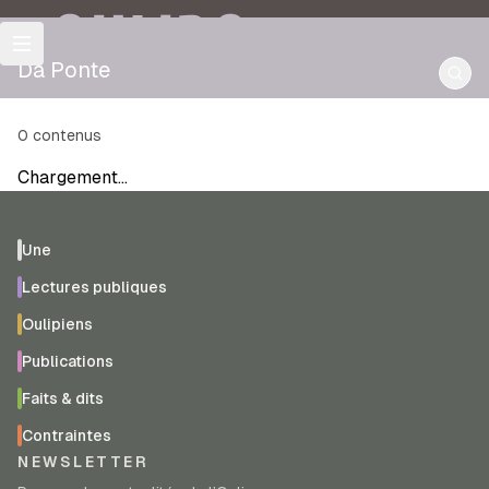
OULIPO
Da Ponte
0
contenus
Chargement…
Une
Lectures publiques
Oulipiens
Publications
Faits & dits
Contraintes
NEWSLETTER