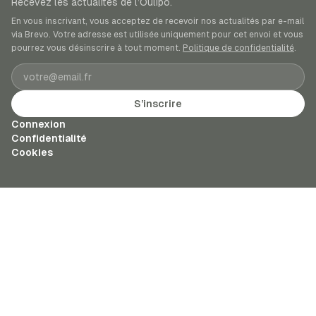
Recevez les actualités de l’Oulipo.
En vous inscrivant, vous acceptez de recevoir nos actualités par e-mail
via Brevo. Votre adresse est utilisée uniquement pour cet envoi et vous
pourrez vous désinscrire à tout moment.
Politique de confidentialité
.
Adresse e-mail
S’inscrire
Connexion
Confidentialité
Cookies