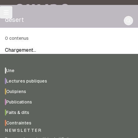
OULIPO
désert
0
contenus
Chargement…
Une
Lectures publiques
Oulipiens
Publications
Faits & dits
Contraintes
NEWSLETTER