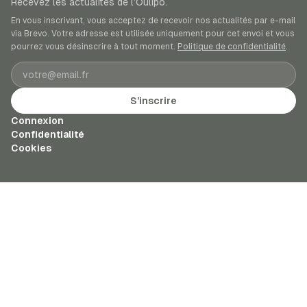
Recevez les actualités de l’Oulipo.
En vous inscrivant, vous acceptez de recevoir nos actualités par e-mail
via Brevo. Votre adresse est utilisée uniquement pour cet envoi et vous
pourrez vous désinscrire à tout moment.
Politique de confidentialité
.
Adresse e-mail
S’inscrire
Connexion
Confidentialité
Cookies