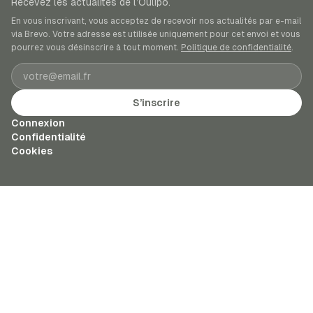
Recevez les actualités de l’Oulipo.
En vous inscrivant, vous acceptez de recevoir nos actualités par e-mail
via Brevo. Votre adresse est utilisée uniquement pour cet envoi et vous
pourrez vous désinscrire à tout moment.
Politique de confidentialité
.
Adresse e-mail
S’inscrire
Connexion
Confidentialité
Cookies