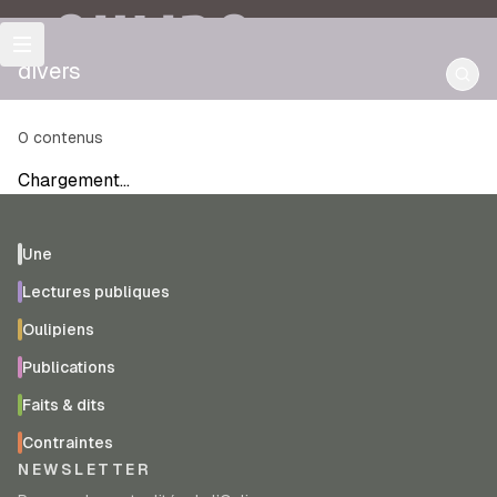
OULIPO
divers
0
contenus
Chargement…
Une
Lectures publiques
Oulipiens
Publications
Faits & dits
Contraintes
NEWSLETTER