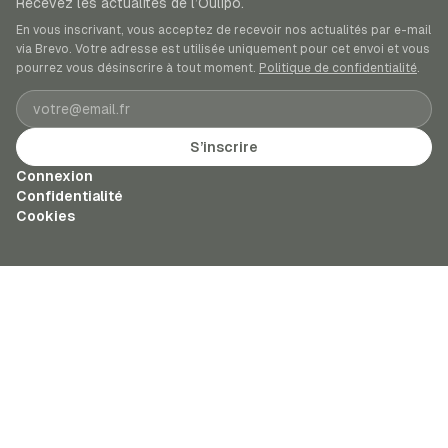
Recevez les actualités de l’Oulipo.
En vous inscrivant, vous acceptez de recevoir nos actualités par e-mail
via Brevo. Votre adresse est utilisée uniquement pour cet envoi et vous
pourrez vous désinscrire à tout moment.
Politique de confidentialité
.
Adresse e-mail
S’inscrire
Connexion
Confidentialité
Cookies