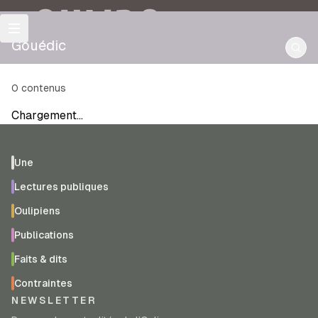
OULIPO
Gouédic
0
contenus
Chargement…
Une
Lectures publiques
Oulipiens
Publications
Faits & dits
Contraintes
NEWSLETTER