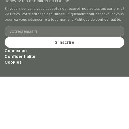
Recevez les actualités de l’Oulipo.
En vous inscrivant, vous acceptez de recevoir nos actualités par e-mail
via Brevo. Votre adresse est utilisée uniquement pour cet envoi et vous
pourrez vous désinscrire à tout moment.
Politique de confidentialité
.
Adresse e-mail
S’inscrire
Connexion
Confidentialité
Cookies