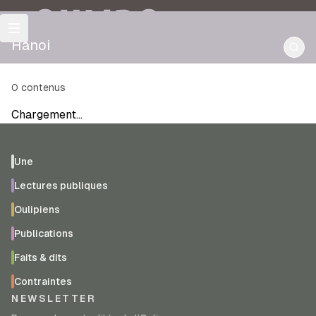
OULIPO
Hanoi
0
contenus
Chargement…
Une
Lectures publiques
Oulipiens
Publications
Faits & dits
Contraintes
NEWSLETTER