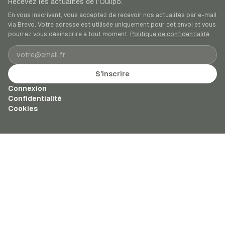
Recevez les actualités de l’Oulipo.
En vous inscrivant, vous acceptez de recevoir nos actualités par e-mail
via Brevo. Votre adresse est utilisée uniquement pour cet envoi et vous
pourrez vous désinscrire à tout moment.
Politique de confidentialité
.
Adresse e-mail
S’inscrire
Connexion
Confidentialité
Cookies