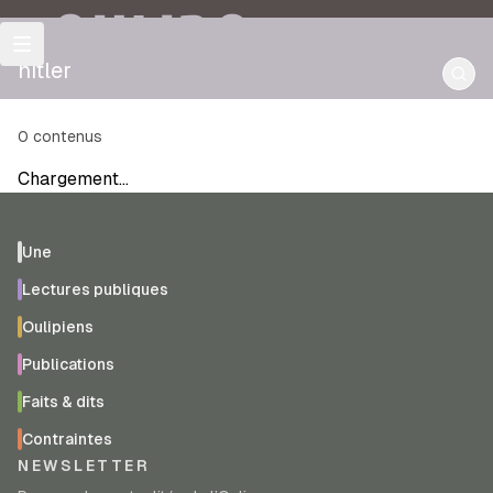
OULIPO
hitler
0
contenus
Chargement…
Une
Lectures publiques
Oulipiens
Publications
Faits & dits
Contraintes
NEWSLETTER