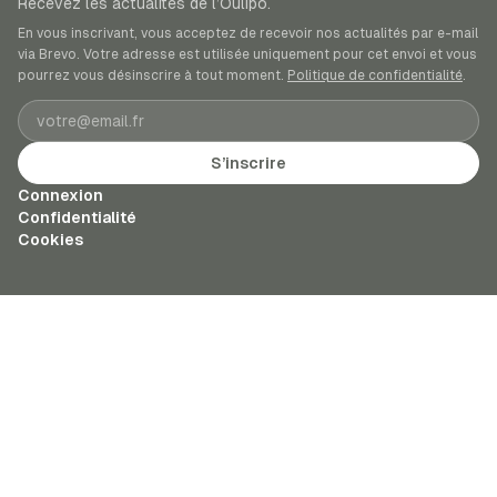
Recevez les actualités de l’Oulipo.
En vous inscrivant, vous acceptez de recevoir nos actualités par e-mail
via Brevo. Votre adresse est utilisée uniquement pour cet envoi et vous
pourrez vous désinscrire à tout moment.
Politique de confidentialité
.
Adresse e-mail
S’inscrire
Connexion
Confidentialité
Cookies