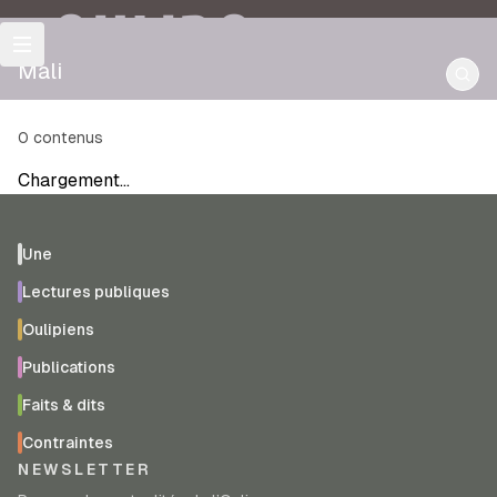
OULIPO
Mali
0
contenus
Chargement…
Une
Lectures publiques
Oulipiens
Publications
Faits & dits
Contraintes
NEWSLETTER