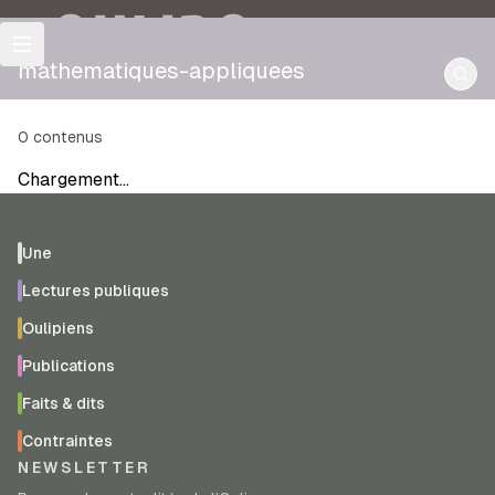
OULIPO
mathematiques-appliquees
0
contenus
Chargement…
Une
Lectures publiques
Oulipiens
Publications
Faits & dits
Contraintes
NEWSLETTER