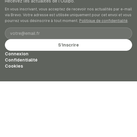
Recevez les actualités de l’Oulipo.
En vous inscrivant, vous acceptez de recevoir nos actualités par e-mail
via Brevo. Votre adresse est utilisée uniquement pour cet envoi et vous
pourrez vous désinscrire à tout moment.
Politique de confidentialité
.
Adresse e-mail
S’inscrire
Connexion
Confidentialité
Cookies