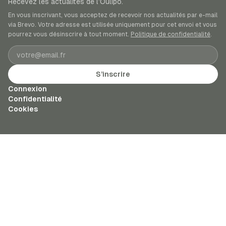
Recevez les actualités de l’Oulipo.
En vous inscrivant, vous acceptez de recevoir nos actualités par e-mail
via Brevo. Votre adresse est utilisée uniquement pour cet envoi et vous
pourrez vous désinscrire à tout moment.
Politique de confidentialité
.
Adresse e-mail
S’inscrire
Connexion
Confidentialité
Cookies