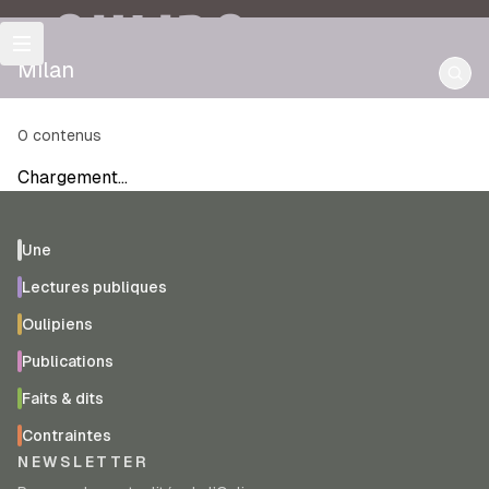
OULIPO
Milan
0
contenus
Chargement…
Une
Lectures publiques
Oulipiens
Publications
Faits & dits
Contraintes
NEWSLETTER