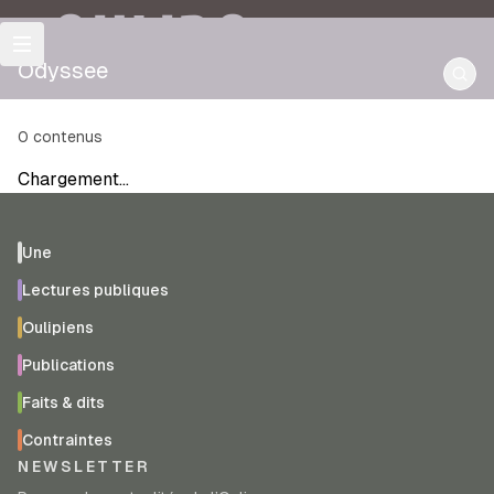
OULIPO
Odyssee
0
contenus
Chargement…
Une
Lectures publiques
Oulipiens
Publications
Faits & dits
Contraintes
NEWSLETTER