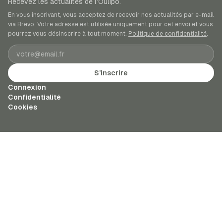
Recevez les actualités de l’Oulipo.
En vous inscrivant, vous acceptez de recevoir nos actualités par e-mail
via Brevo. Votre adresse est utilisée uniquement pour cet envoi et vous
pourrez vous désinscrire à tout moment.
Politique de confidentialité
.
Adresse e-mail
S’inscrire
Connexion
Confidentialité
Cookies