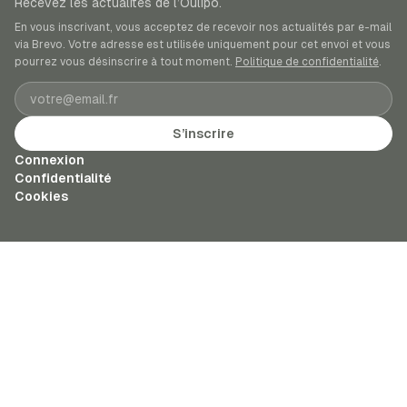
Recevez les actualités de l’Oulipo.
En vous inscrivant, vous acceptez de recevoir nos actualités par e-mail
via Brevo. Votre adresse est utilisée uniquement pour cet envoi et vous
pourrez vous désinscrire à tout moment.
Politique de confidentialité
.
Adresse e-mail
S’inscrire
Connexion
Confidentialité
Cookies