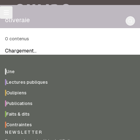
OULIPO
oliveraie
0
contenus
Chargement…
Une
Lectures publiques
Oulipiens
Publications
Faits & dits
Contraintes
NEWSLETTER