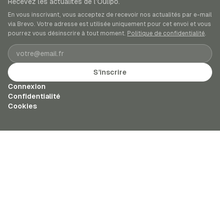
Recevez les actualités de l’Oulipo.
En vous inscrivant, vous acceptez de recevoir nos actualités par e-mail
via Brevo. Votre adresse est utilisée uniquement pour cet envoi et vous
pourrez vous désinscrire à tout moment.
Politique de confidentialité
.
Adresse e-mail
S’inscrire
Connexion
Confidentialité
Cookies