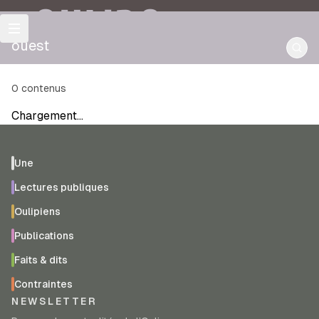
OULIPO
ouest
0
contenus
Chargement…
Une
Lectures publiques
Oulipiens
Publications
Faits & dits
Contraintes
NEWSLETTER