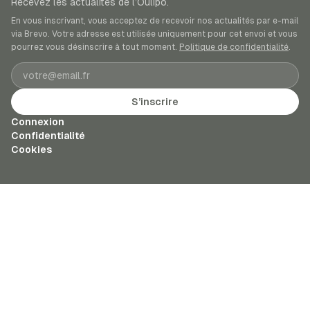
Recevez les actualités de l’Oulipo.
En vous inscrivant, vous acceptez de recevoir nos actualités par e-mail
via Brevo. Votre adresse est utilisée uniquement pour cet envoi et vous
pourrez vous désinscrire à tout moment.
Politique de confidentialité
.
Adresse e-mail
S’inscrire
Connexion
Confidentialité
Cookies