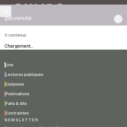
OULIPO
perversite
0
contenus
Chargement…
Une
Lectures publiques
Oulipiens
Publications
Faits & dits
Contraintes
NEWSLETTER