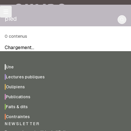
OULIPO
pied
0
contenus
Chargement…
Une
Lectures publiques
Oulipiens
Publications
Faits & dits
Contraintes
NEWSLETTER