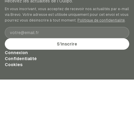
Recevez les actualités de l’Oulipo.
En vous inscrivant, vous acceptez de recevoir nos actualités par e-mail
via Brevo. Votre adresse est utilisée uniquement pour cet envoi et vous
pourrez vous désinscrire à tout moment.
Politique de confidentialité
.
Adresse e-mail
S’inscrire
Connexion
Confidentialité
Cookies