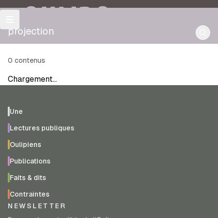
OULIPO
projection
0
contenus
Chargement…
Une
Lectures publiques
Oulipiens
Publications
Faits & dits
Contraintes
NEWSLETTER