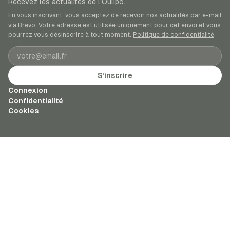
Recevez les actualités de l’Oulipo.
En vous inscrivant, vous acceptez de recevoir nos actualités par e-mail
via Brevo. Votre adresse est utilisée uniquement pour cet envoi et vous
pourrez vous désinscrire à tout moment.
Politique de confidentialité
.
Adresse e-mail
S’inscrire
Connexion
Confidentialité
Cookies