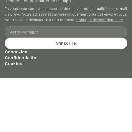
Recevez les actualités de l’Oulipo.
En vous inscrivant, vous acceptez de recevoir nos actualités par e-mail
via Brevo. Votre adresse est utilisée uniquement pour cet envoi et vous
pourrez vous désinscrire à tout moment.
Politique de confidentialité
.
Adresse e-mail
S’inscrire
Connexion
Confidentialité
Cookies