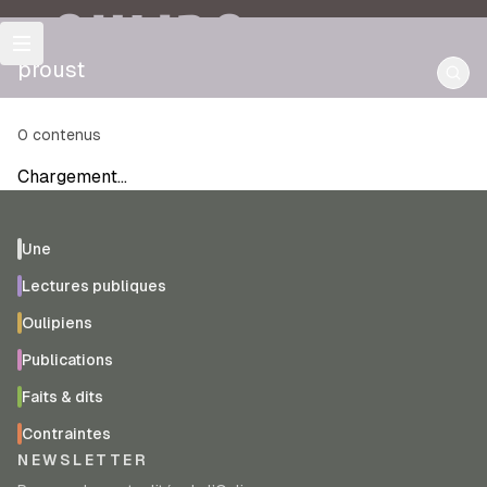
OULIPO
proust
0
contenus
Chargement…
Une
Lectures publiques
Oulipiens
Publications
Faits & dits
Contraintes
NEWSLETTER