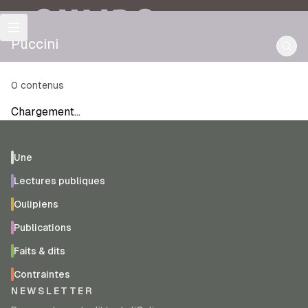
OULIPO
Puccini
0
contenus
Chargement…
Une
Lectures publiques
Oulipiens
Publications
Faits & dits
Contraintes
NEWSLETTER