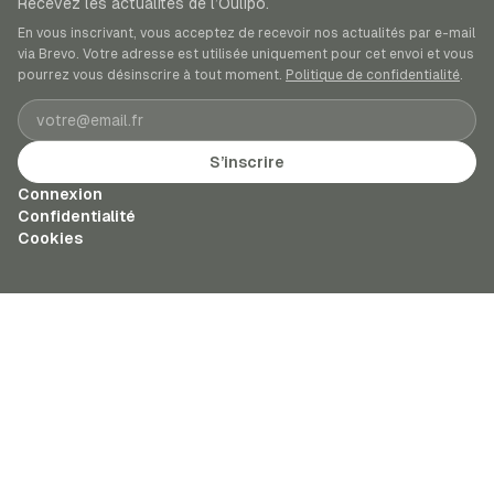
Recevez les actualités de l’Oulipo.
En vous inscrivant, vous acceptez de recevoir nos actualités par e-mail
via Brevo. Votre adresse est utilisée uniquement pour cet envoi et vous
pourrez vous désinscrire à tout moment.
Politique de confidentialité
.
Adresse e-mail
S’inscrire
Connexion
Confidentialité
Cookies