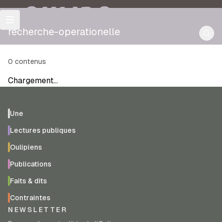
OULIPO
recherche-operationelle
0
contenus
Chargement…
Une
Lectures publiques
Oulipiens
Publications
Faits & dits
Contraintes
NEWSLETTER