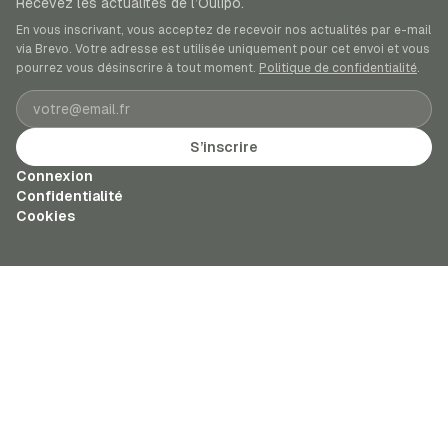
Recevez les actualités de l’Oulipo.
En vous inscrivant, vous acceptez de recevoir nos actualités par e-mail
via Brevo. Votre adresse est utilisée uniquement pour cet envoi et vous
pourrez vous désinscrire à tout moment.
Politique de confidentialité
.
Adresse e-mail
S’inscrire
Connexion
Confidentialité
Cookies