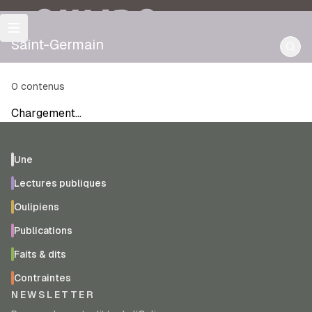
OULIPO
Saint-Germain
0
contenus
Chargement…
Une
Lectures publiques
Oulipiens
Publications
Faits & dits
Contraintes
NEWSLETTER