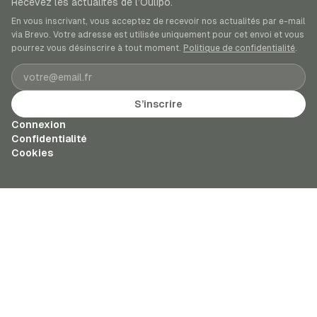
Recevez les actualités de l’Oulipo.
En vous inscrivant, vous acceptez de recevoir nos actualités par e-mail
via Brevo. Votre adresse est utilisée uniquement pour cet envoi et vous
pourrez vous désinscrire à tout moment.
Politique de confidentialité
.
Adresse e-mail
S’inscrire
Connexion
Confidentialité
Cookies