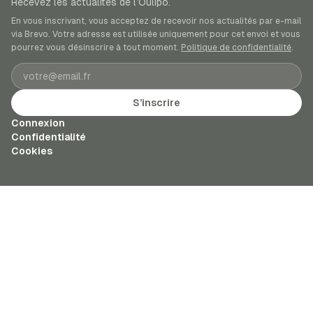
Recevez les actualités de l’Oulipo.
En vous inscrivant, vous acceptez de recevoir nos actualités par e-mail
via Brevo. Votre adresse est utilisée uniquement pour cet envoi et vous
pourrez vous désinscrire à tout moment.
Politique de confidentialité
.
Adresse e-mail
S’inscrire
Connexion
Confidentialité
Cookies