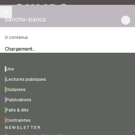
OULIPO
sancho-panca
0
contenus
Chargement…
Une
Lectures publiques
Oulipiens
Publications
Faits & dits
Contraintes
NEWSLETTER