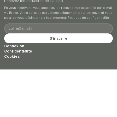
Recevez les actualités de l’Oulipo.
En vous inscrivant, vous acceptez de recevoir nos actualités par e-mail
via Brevo. Votre adresse est utilisée uniquement pour cet envoi et vous
pourrez vous désinscrire à tout moment.
Politique de confidentialité
.
Adresse e-mail
S’inscrire
Connexion
Confidentialité
Cookies