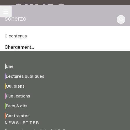
OULIPO
scherzo
0
contenus
Chargement…
Une
Lectures publiques
Oulipiens
Publications
Faits & dits
Contraintes
NEWSLETTER