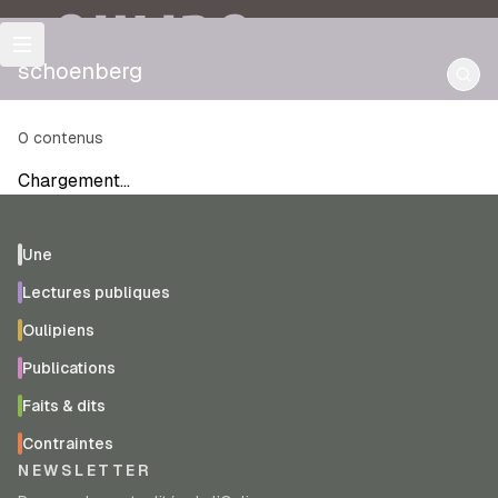
OULIPO
schoenberg
0
contenus
Chargement…
Une
Lectures publiques
Oulipiens
Publications
Faits & dits
Contraintes
NEWSLETTER