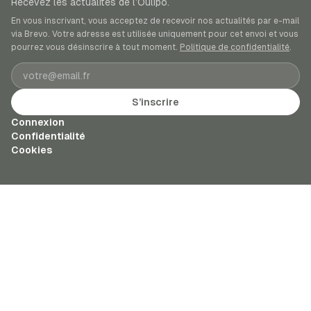
Recevez les actualités de l’Oulipo.
En vous inscrivant, vous acceptez de recevoir nos actualités par e-mail
via Brevo. Votre adresse est utilisée uniquement pour cet envoi et vous
pourrez vous désinscrire à tout moment.
Politique de confidentialité
.
Adresse e-mail
S’inscrire
Connexion
Confidentialité
Cookies