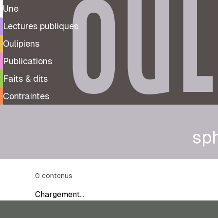
OUL
Une
Lectures publiques
Oulipiens
Publications
Faits & dits
Contraintes
sp
0
contenus
Chargement…