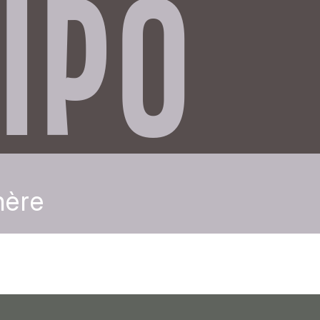
IPO
hère