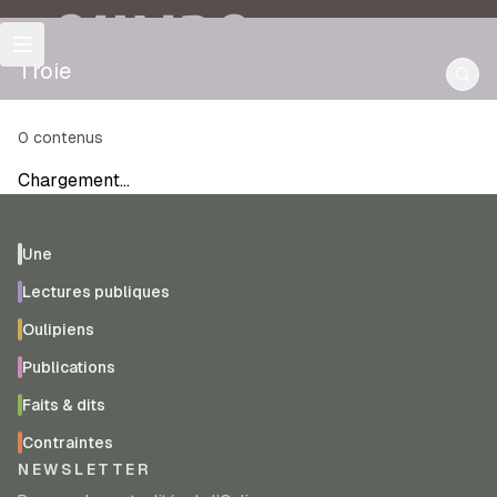
OULIPO
Troie
0
contenus
Chargement…
Une
Lectures publiques
Oulipiens
Publications
Faits & dits
Contraintes
NEWSLETTER