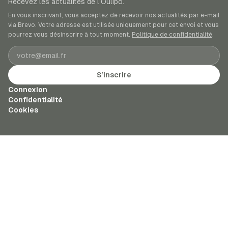
Recevez les actualités de l’Oulipo.
En vous inscrivant, vous acceptez de recevoir nos actualités par e-mail
via Brevo. Votre adresse est utilisée uniquement pour cet envoi et vous
pourrez vous désinscrire à tout moment.
Politique de confidentialité
.
Adresse e-mail
S’inscrire
Connexion
Confidentialité
Cookies