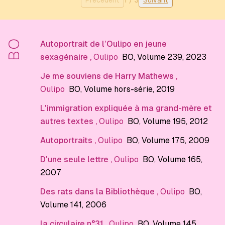
Précédent
1
/
3
Suivant
BO
Autoportrait de l’Oulipo en jeune
sexagénaire
,
Oulipo
BO
, Volume 239
, 2023
Je me souviens de Harry Mathews
,
Oulipo
BO
, Volume hors-série
, 2019
L'immigration expliquée à ma grand-mère et
autres textes
,
Oulipo
BO
, Volume 195
, 2012
Autoportraits
,
Oulipo
BO
, Volume 175
, 2009
D'une seule lettre
,
Oulipo
BO
, Volume 165
,
2007
Des rats dans la Bibliothèque
,
Oulipo
BO
,
Volume 141
, 2006
la circulaire n°31
,
Oulipo
BO
, Volume 145
,