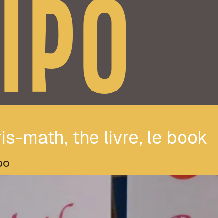
IPO
is-math, the livre, le book
po