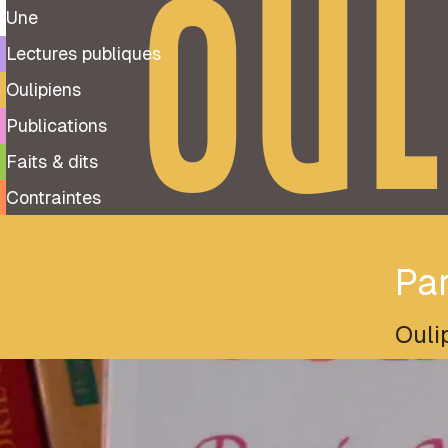
OUL
Une
Lectures publiques
Oulipiens
Publications
Faits & dits
Contraintes
Par
Ouli