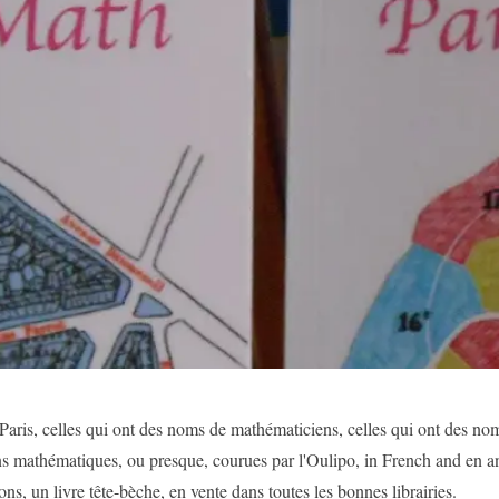
Paris, celles qui ont des noms de mathématiciens, celles qui ont des nom
s mathématiques, ou presque, courues par l'Oulipo, in French and en an
ions, un livre tête-bèche, en vente dans toutes les bonnes librairies.