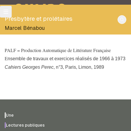
OULIPO
Presbytère et prolétaires
Marcel Bénabou
PALF = Production Automatique de Littérature Française
E
nsemble de travaux et exercices réalisés de 1966 à 1973
Cahiers Georges Perec
, n°3, Paris, Limon, 1989
Une
Lectures publiques