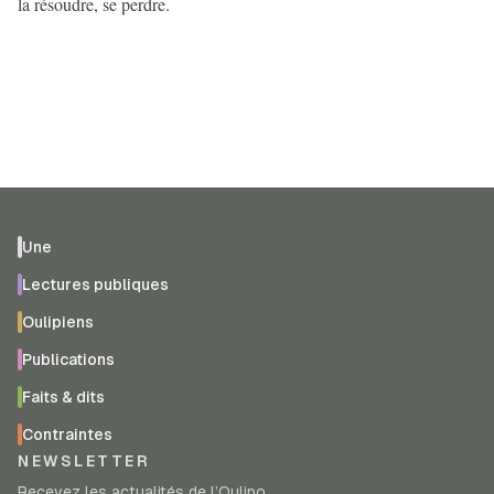
la résoudre, se perdre.
Une
Lectures publiques
Oulipiens
Publications
Faits & dits
Contraintes
NEWSLETTER
Recevez les actualités de l’Oulipo.