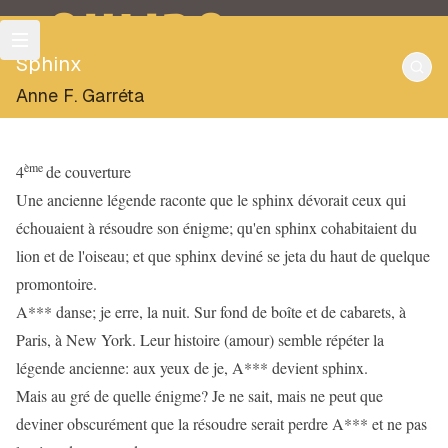
OULIPO
Sphinx
Anne F. Garréta
ème
4
de couverture
Une ancienne légende raconte que le sphinx dévorait ceux qui
échouaient à résoudre son énigme; qu'en sphinx cohabitaient du
lion et de l'oiseau; et que sphinx deviné se jeta du haut de quelque
promontoire.
A*** danse; je erre, la nuit. Sur fond de boîte et de cabarets, à
Paris, à New York. Leur histoire (amour) semble répéter la
légende ancienne: aux yeux de je, A*** devient sphinx.
Mais au gré de quelle énigme? Je ne sait, mais ne peut que
deviner obscurément que la résoudre serait perdre A*** et ne pas