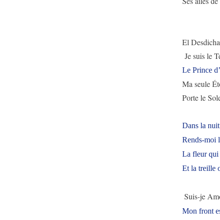
Ses ailes de
El Desdich
Je suis le T
Le Prince d’
Ma seule Éto
Porte le Sol
Dans la nuit
Rends-moi l
La fleur qui
Et la treille
Suis-je Am
Mon front e