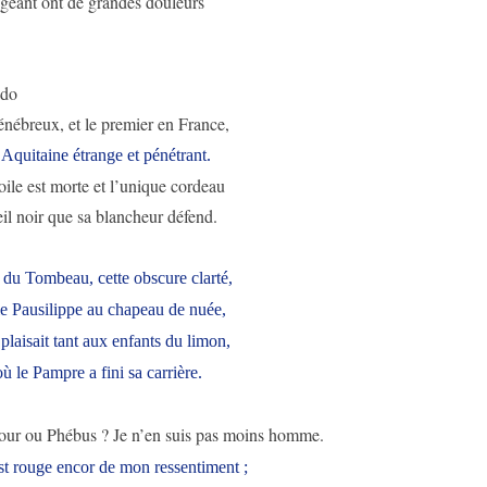
 géant ont de grandes douleurs
ado
énébreux, et le premier en France,
Aquitaine étrange et pénétrant.
ile est morte et l’unique cordeau
eil noir que sa blancheur défend.
 du Tombeau, cette obscure clarté,
e Pausilippe au chapeau de nuée,
 plaisait tant aux enfants du limon,
 où le Pampre a fini sa carrière.
our ou Phébus ? Je n’en suis pas moins homme.
st rouge encor de mon ressentiment ;