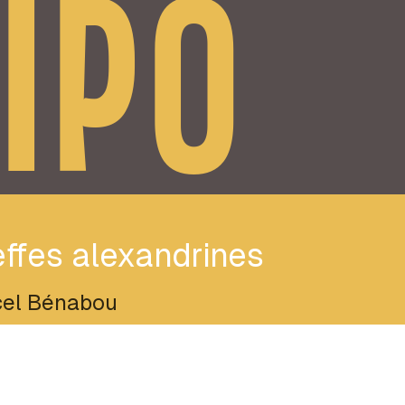
IPO
ffes alexandrines
el Bénabou