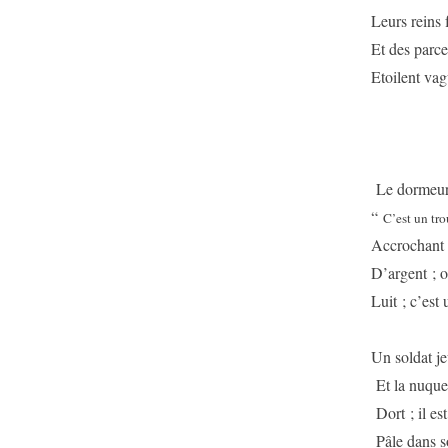
Leurs reins 
Et des parce
Etoilent vag
Le dormeur
“
C’est un tro
Accrochant f
D’argent ; o
Luit ; c’est
Un soldat je
Et la nuque
Dort ; il es
Pâle dans s