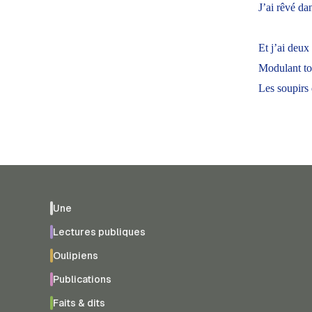
J’ai rêvé da
Et j’ai deux
Modulant tou
Les soupirs 
Une
Lectures publiques
Oulipiens
Publications
Faits & dits