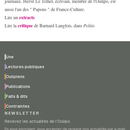
journaux. Hervé Le Tellier, écrivain, membre de l'Oulipo, est
aussi l'un des " Papous " de France-Culture.
extracts
Lire un
critique
Lire la
de Barnard Langlois, dans
Politis
Une
Lectures publiques
Oulipiens
Publications
Faits & dits
Contraintes
NEWSLETTER
Recevez les actualités de l’Oulipo.
En vous inscrivant, vous acceptez de recevoir nos actualités par e-mail