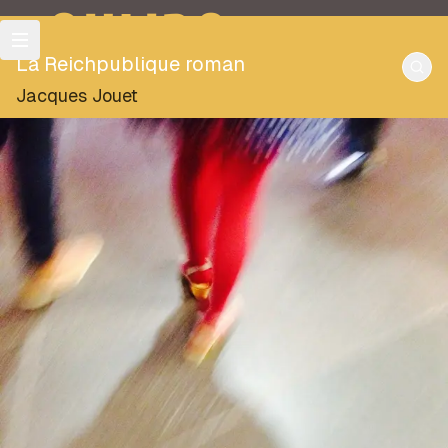
OULIPO
La Reichpublique roman
Jacques Jouet