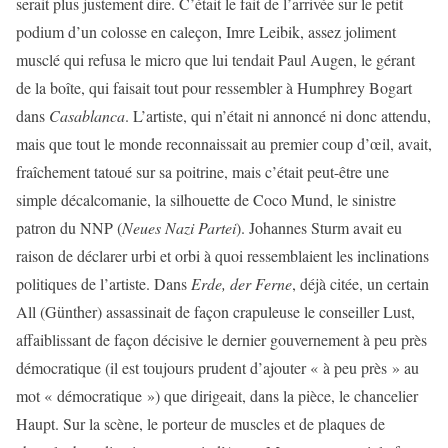
serait plus justement dire. C’était le fait de l’arrivée sur le petit
podium d’un colosse en caleçon, Imre Leibik, assez joliment
musclé qui refusa le micro que lui tendait Paul Augen, le gérant
de la boîte, qui faisait tout pour ressembler à Humphrey Bogart
dans
Casablanca
. L’artiste, qui n’était ni annoncé ni donc attendu,
mais que tout le monde reconnaissait au premier coup d’œil, avait,
fraîchement tatoué sur sa poitrine, mais c’était peut-être une
simple décalcomanie, la silhouette de Coco Mund, le sinistre
patron du NNP (
Neues Nazi Partei
). Johannes Sturm avait eu
raison de déclarer urbi et orbi à quoi ressemblaient les inclinations
politiques de l’artiste. Dans
Erde, der Ferne
, déjà citée, un certain
All (Günther) assassinait de façon crapuleuse le conseiller Lust,
affaiblissant de façon décisive le dernier gouvernement à peu près
démocratique (il est toujours prudent d’ajouter « à peu près » au
mot « démocratique ») que dirigeait, dans la pièce, le chancelier
Haupt. Sur la scène, le porteur de muscles et de plaques de