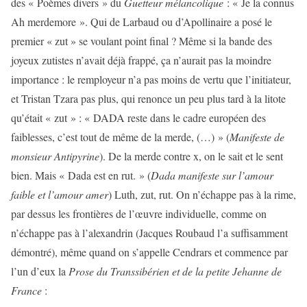
des « Poèmes divers » du
Guetteur mélancolique
: « Je la connus
Ah merdemore ». Qui de Larbaud ou d’Apollinaire a posé le
premier « zut » se voulant point final ? Même si la bande des
joyeux zutistes n’avait déjà frappé, ça n’aurait pas la moindre
importance : le remployeur n’a pas moins de vertu que l’initiateur,
et Tristan Tzara pas plus, qui renonce un peu plus tard à la litote
qu’était « zut » : « DADA reste dans le cadre européen des
faiblesses, c’est tout de même de la merde, (…) » (
Manifeste de
monsieur Antipyrine
). De la merde contre x, on le sait et le sent
bien. Mais « Dada est en rut. » (
Dada manifeste sur l’amour
faible et l’amour amer
) Luth, zut, rut. On n’échappe pas à la rime,
par dessus les frontières de l’œuvre individuelle, comme on
n’échappe pas à l’alexandrin (Jacques Roubaud l’a suffisamment
démontré), même quand on s’appelle Cendrars et commence par
l’un d’eux la
Prose du Transsibérien et de la petite Jehanne de
France
: