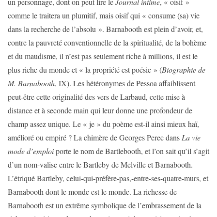
un personnage, dont on peut lire le
Journal intime
, « oisif »
comme le traitera un plumitif, mais oisif qui « consume (sa) vie
dans la recherche de l’absolu ». Barnabooth est plein d’avoir, et,
contre la pauvreté conventionnelle de la spiritualité, de la bohème
et du maudisme, il n’est pas seulement riche à millions, il est le
plus riche du monde et « la propriété est poésie » (
Biographie de
M. Barnabooth
, IX). Les hétéronymes de Pessoa affaiblissent
peut-être cette originalité des vers de Larbaud, cette mise à
distance et à seconde main qui leur donne une profondeur de
champ assez unique. Le « je » du poème est-il ainsi mieux haï,
amélioré ou empiré ? La chimère de Georges Perec dans
La vie
mode d’emploi
porte le nom de Bartlebooth, et l’on sait qu’il s’agit
d’un nom-valise entre le Bartleby de Melville et Barnabooth.
L’étriqué Bartleby, celui-qui-préfère-pas,-entre-ses-quatre-murs, et
Barnabooth dont le monde est le monde. La richesse de
Barnabooth est un extrême symbolique de l’embrassement de la