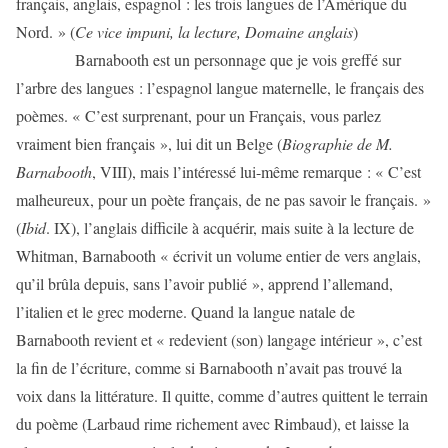
français, anglais, espagnol : les trois langues de l’Amérique du
Nord. » (
Ce vice impuni, la lecture, Domaine anglais
)
Barnabooth est un personnage que je vois greffé sur
l’arbre des langues : l’espagnol langue maternelle, le français des
poèmes. « C’est surprenant, pour un Français, vous parlez
vraiment bien français », lui dit un Belge (
Biographie de M.
Barnabooth
, VIII), mais l’intéressé lui-même remarque : « C’est
malheureux, pour un poète français, de ne pas savoir le français. »
(
Ibid
. IX), l’anglais difficile à acquérir, mais suite à la lecture de
Whitman, Barnabooth « écrivit un volume entier de vers anglais,
qu’il brûla depuis, sans l’avoir publié », apprend l’allemand,
l’italien et le grec moderne. Quand la langue natale de
Barnabooth revient et « redevient (son) langage intérieur », c’est
la fin de l’écriture, comme si Barnabooth n’avait pas trouvé la
voix dans la littérature. Il quitte, comme d’autres quittent le terrain
du poème (Larbaud rime richement avec Rimbaud), et laisse la