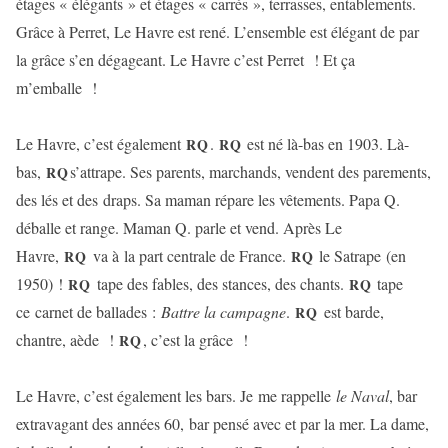
étages « élégants » et étages « carrés », terrasses, entablements.
Grâce à Perret, Le Havre est rené. L’ensemble est élégant de par
la grâce s’en dégageant. Le Havre c’est Perret ! Et ça
m’emballe !
Le Havre, c’est également
.
est né là-bas en 1903. Là-
RQ
RQ
bas,
s’attrape. Ses parents, marchands, vendent des parements,
RQ
des lés et des draps. Sa maman répare les vêtements. Papa Q.
déballe et range. Maman Q. parle et vend. Après Le
Havre,
va à la part centrale de France.
le Satrape (en
RQ
RQ
1950) !
tape des fables, des stances, des chants.
tape
RQ
RQ
ce carnet de ballades :
Battre la campagne
.
est barde,
RQ
chantre, aède !
, c’est la grâce !
RQ
Le Havre, c’est également les bars. Je me rappelle
le Naval
, bar
extravagant des années 60, bar pensé avec et par la mer. La dame,