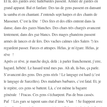
Et là, des gardes avec hallebardes passent. Armée de gardes en
grand apparat. Bal et fanfare. Des tas de gens passent en dansant
la samba et en chantant. J’entends sept harpes et des chants de
Massenet. C’est la fête ! Des fées et des elfes entrent dans la
danse, dans des gazes blanches. Des chars très chargés avancent
lentement, dans des gaz blancs. Des mages ghanéens passent
armés de lances et de fers. Des vaches calmes (des Salers ?) les
regardent passer. Farces et attrapes. Hélas, je m’égare. Hélas, je
rêve !
Après ce rêve, je marche deçà, delà ; à parler franchement, j’erre,
hagard, hébété. Le hasard tend mes pas. Ah ah, là-bas, ça parle.
S’avancent des gens. Des gens réels ! Le langage est hard (c’est
le langage de Sarcelles). Des malabars barbares, c’est fatal. Et, je
le repère, ces gens se battent. Là, c’est même la bagarre
générale ! Fracas. Ces gens s’écharpent. Pas de bras cassés.
Paf ! Les gars se tapent sans état d’âme. Vlan ! Se frappent avec