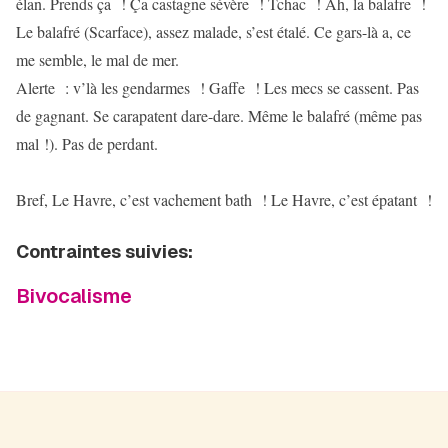
élan. Prends ça ! Ça castagne sévère ! Tchac ! Ah, la balafre !
Le balafré (Scarface), assez malade, s’est étalé. Ce gars-là a, ce
me semble, le mal de mer.
Alerte : v’là les gendarmes ! Gaffe ! Les mecs se cassent. Pas
de gagnant. Se carapatent dare-dare. Même le balafré (même pas
mal !). Pas de perdant.
Bref, Le Havre, c’est vachement bath ! Le Havre, c’est épatant !
Contraintes suivies:
Bivocalisme