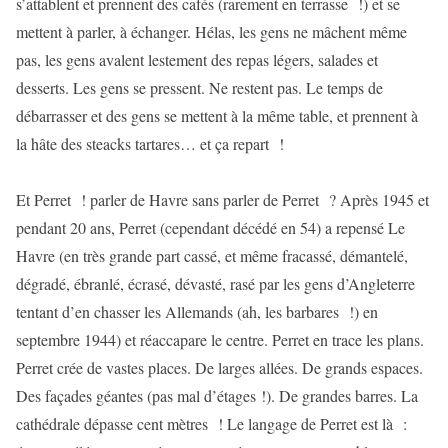
s’attablent et prennent des cafés (rarement en terrasse !) et se
mettent à parler, à échanger. Hélas, les gens ne mâchent même
pas, les gens avalent lestement des repas légers, salades et
desserts. Les gens se pressent. Ne restent pas. Le temps de
débarrasser et des gens se mettent à la même table, et prennent à
la hâte des steacks tartares… et ça repart !
Et Perret ! parler de Havre sans parler de Perret ? Après 1945 et
pendant 20 ans, Perret (cependant décédé en 54) a repensé Le
Havre (en très grande part cassé, et même fracassé, démantelé,
dégradé, ébranlé, écrasé, dévasté, rasé par les gens d’Angleterre
tentant d’en chasser les Allemands (ah, les barbares !) en
septembre 1944) et réaccapare le centre. Perret en trace les plans.
Perret crée de vastes places. De larges allées. De grands espaces.
Des façades géantes (pas mal d’étages !). De grandes barres. La
cathédrale dépasse cent mètres ! Le langage de Perret est là :