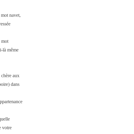
 mot navet,
ressée
u mot
ui-là même
t chère aux
boire) dans
appartenance
quelle
e votre