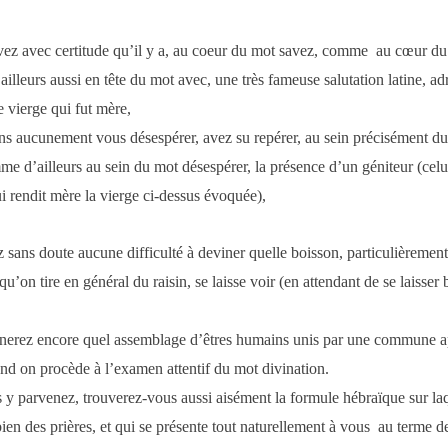
vez avec certitude qu’il y a, au coeur du mot savez, comme au cœur du
illeurs aussi en tête du mot avec, une très fameuse salutation latine, ad
e vierge qui fut mère,
ns aucunement vous désespérer, avez su repérer, au sein précisément d
me d’ailleurs au sein du mot désespérer, la présence d’un géniteur (cel
i rendit mère la vierge ci-dessus évoquée),
 sans doute aucune difficulté à deviner quelle boisson, particulièremen
qu’on tire en général du raisin, se laisse voir (en attendant de se laisser 
inerez encore quel assemblage d’êtres humains unis par une commune 
nd on procède à l’examen attentif du mot divination.
 y parvenez, trouverez-vous aussi aisément la formule hébraïque sur la
ien des prières, et qui se présente tout naturellement à vous au terme d