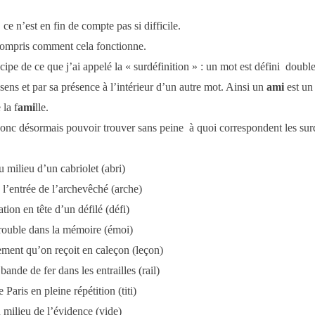
ce n’est en fin de compte pas si difficile.
ompris comment cela fonctionne.
ncipe de ce que j’ai appelé la « surdéfinition » : un mot est défini doubl
 sens et par sa présence à l’intérieur d’un autre mot. Ainsi un
ami
est un
 la f
ami
lle.
onc désormais pouvoir trouver sans peine à quoi correspondent les surd
 milieu d’un cabriolet (abri)
l’entrée de l’archevêché (arche)
ion en tête d’un défilé (défi)
trouble dans la mémoire (émoi)
ment qu’on reçoit en caleçon (leçon)
ande de fer dans les entrailles (rail)
Paris en pleine répétition (titi)
milieu de l’évidence (vide)