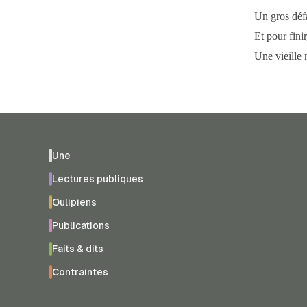
Un gros défa
Et pour fini
Une vieille 
Une
Lectures publiques
Oulipiens
Publications
Faits & dits
Contraintes