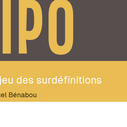
IPO
jeu des surdéfinitions
el Bénabou