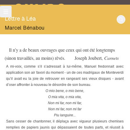
OULIPO
Lettre à Léa
Marcel Bénabou
Il n’y a de beaux ouvrages que ceux qui ont été longtemps
(sinon travaillés, au moins) rêvés. Joseph Joubert,
Carnets
A mi-voix, comme s’il s’adressait à lui-même, Manuel fredonnait avec
application son air favori du moment - un de ces madrigaux de Monteverdi
qu’il avait eu la joie de retrouver en rangeant ses vieux disques - avant
d’oser affronter à nouveau le désordre de son bureau.
O mio bene, o mio bene,
O mia vita, o mia vita,
Non mi far, non mi far,
Non mi far, non mi far
Piu languire...
Sans cesser de chantonner, il déplaça avec vigueur plusieurs chemises
remplies de papiers jaunis qui dépassaient de toutes parts, et réussit à