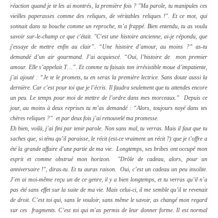
réaction quand je te les ai montrés, la première fois ? "Ma parole, tu manipules ces
vieilles paperasses comme des reliques, de véritables reliques !". Et ce mot, qui
sonnait dans ta bouche comme un reproche, m’a frappé. Bien entendu, tu as voulu
savoir sur-le-champ ce que c'était. "C'est une histoire ancienne, ai-je répondu, que
j'essaye de mettre enfin au clair”. “Une histoire d’amour, au moins ?” as-tu
demandé d’un air gourmand. J’ai acquiescé. “Oui, l’histoire de
mon premier
amour. Elle s’appelait T…”. Et comme tu faisais ton irrésistible moue d’impatiente,
j’ai ajouté : “Je te le promets, tu en seras la première lectrice. Sans doute aussi la
dernière. Car c’est pour toi que je l’écris. Il faudra seulement que tu attendes encore
un peu. Le temps pour moi de mettre de l’ordre dans mes morceaux.”
Depuis ce
jour, au moins à deux reprises tu m’as demandé : “Alors, toujours noyé dans tes
chères reliques ?”
et par deux fois j’ai renouvelé ma promesse.
Eh bien, voilà, j’ai fini par tenir parole. Non sans mal, tu verras. Mais il faut que tu
saches que, si ténu qu’il paraisse, le récit (est-ce vraiment un récit ?) que je t’offre a
été la grande affaire d'une partie de ma vie.
Longtemps, ses bribes ont occupé mon
esprit et comme obstrué mon horizon.
"Drôle de cadeau, alors, pour un
anniversaire !", diras-tu. Et tu auras raison.
Oui, c’est un cadeau un peu insolite.
J’en ai moi-même reçu un de ce genre, il y a bien longtemps, et tu verras qu’il n’a
pas été sans effet sur la suite de ma vie. Mais celui-ci, il me semble qu’il te revenait
de droit. C’est toi qui, sans le vouloir, sans même le savoir, as changé mon regard
sur ces
fragments. C’est toi qui m'as permis de leur donner forme. Il est normal