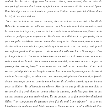
seuls à chercher ainsi refuge sous les acacias. Alors, brusquement, dans un éclat de
rire partagé, comme des écoliers qui font le mur, nous avons décidé de nous éclipser.
Il ne faisait pas encore nuit, mais les premières étoiles commençaient à s’élever dans
le ciel, et l’air était si doux..
Sans une hésitation, tu nous a conduits, dans ta voiture, vers ce bistrot bondé de
Belleville où tu as été accueillie en héroïne : tout le monde semblait te connaître, tout
le monde voulait te parler, à cause de ton succès dans ce Marivaux que j’avais moi-
même vu quelques jours auparavant. Tandis que nous dînions, tu as peu parlé, sinon
pour rappeler tes débuts comme actrice dans ce quartier. Tu as souri, avec une sorte
de bienveillance amusée, lorsque j’ai évoqué le souvenir d’un ami qui y avait passé
son enfance pendant l’occupation : cela te semblait tellement loin ! Notre repas s’est
prolongé très tard. Une sorte de lente ivresse me saisissait à mesure que nous nous
enfoncions dans la nuit. Nous avons ensuite marché, sans tenir aucun compte du
passage des heures, jusqu'à nous retrouver au pied de ton immeuble.
C’est moi
surtout qui ai parlé tout au long du chemin. Les mots que je prononçais arrivaient à
ma bouche sans effort, et même avec une certaine précipitation. Comme si, enfermés
depuis longtemps dans un coin de ma mémoire, ils n’avaient attendu que cet instant
pour se libérer. Tu m’écoutais en silence. Rien de ce que je disais ne semblait te
surprendre. Il y avait dans ta rue une odeur de glycines, ou de lilas peut-être, et pas
un seul passant, pas une seule voiture. En me quittant, tu as fait une brève allusion à
Gilles (“un compagnon de jeunesse dont j’ai du mal à me séparer”) et tu m'as
laissé repartir seul chez moi. Mais, comme tu l’avais promis, tu m'as téléphoné. Dès