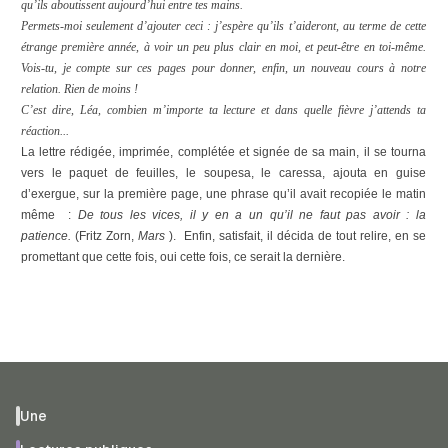
qu’ils aboutissent aujourd’hui entre tes mains.
Permets-moi seulement d’ajouter ceci : j’espère qu’ils t’aideront, au terme de cette
étrange première année, à voir un peu plus clair en moi, et peut-être en toi-même.
Vois-tu, je compte sur ces pages pour donner, enfin, un nouveau cours à notre
relation. Rien de moins !
C’est dire, Léa, combien m’importe ta lecture
et dans quelle fièvre j’attends ta
réaction...
La lettre rédigée, imprimée, complétée et signée de sa main, il se tourna
vers le paquet de feuilles, le soupesa, le caressa, ajouta en guise
d’exergue, sur la première page, une phrase qu’il avait recopiée le matin
même
:
De tous les vices, il y en a un qu’il ne faut pas avoir : la
patience.
(Fritz Zorn,
Mars
).
Enfin, satisfait, il décida de tout relire, en se
promettant que cette fois, oui cette fois, ce serait la dernière.
Une