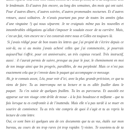
le lendemain. Et d’autres fois encore, au long des semaines, des mois qui ont suivi.
Pour d’autres dîners, d’autres soirées, d’autres promenades nocturnes. Et d’autres
retours, aussi solitaires.
Je n'avais pourtant pas peur de toutes les années (plus
d’une vingtaine !) qui nous séparent. Je ne craignais même pas les nouvelles et
innombrables obligations qu'allait t'imposer le soudain essor de ta carrière. Mais,
c’est un fait, rien encore ne s’est construit entre nous et Gilles est toujours là.
Si j'avais rédigé pour de bon toutes les lettres que j'ai projeté de t’écrire depuis ce
soir-là, ou si au moins j'avais achevé celles que j'ai commencées, je pourrais
aujourd'hui t'offrir, pour cet anniversaire, un très copieux recueil. Très instructif,
aussi : il t’aurait permis de suivre, presque au jour le jour, le cheminement en moi
de ton image ainsi que les progrès, parallèles, de ma perplexité. Mais ce n’est pas
exactement cela que je t’envoie dans le paquet qui accompagne ce message.
Ah, je te connais assez, Léa, pour voir d’ici, avec la plus grande précision, ce que tu
viens de faire. Tu as interrompu net ta lecture et tu es allée fouiller dans le
paquet.
Tu t’es saisie de quelques feuillets. Tu les as parcourus. Et aussitôt est
apparue sur ton visage cette drôle de moue - à la fois boudeuse et méfiante - que tu
fais lorsque tu es confrontée à de l’inattendu. Mais elle n’a pas tardé à se muer en
sourire de connivence. Tu as très vite compris de quoi il s'agit et tu as repris la
lecture de cette lettre.
Oui, ce sont bien ici quelques uns de ces documents que tu as vus, étalés sur mon
bureau, au cours de tes trop rares (et trop rapides !) visites. Te souviens-tu de ta