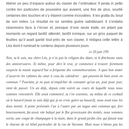
libérer un peu d’espace autour du clavier de l’ordinateur. Il pesta in petto
contre les particules de poussière qui avaient, une fois de plus, souillé
certaines des touches et s’y étaient comme incrustées. Il les gratta du bout
de son index. Le résultat ne lui sembla guère satisfaisant. Il s’installa
néanmoins face à l’écran et, presque d’une seule traite, en jetant par
moments un regard tantôt attendri, tantôt ironique, sur un gros paquet de
feuilles qu’il avait gardé tout près de son clavier, il rédigea cette lettre à
Léa dont il ruminait le contenu depuis plusieurs jours.
ce 20 juin 199.
Non, tu le sais, ma chère Léa, je n’ai pas la religion des dates, ni le fétichisme niais
des anniversaires. Et même, pour dire le vrai, je commence à trouver fortement
suspecte la manie aujourd’hui si fréquente des commémorations. A quoi bon tenter
d’asservir les rythmes du cœur à ceux du calendrier : que peuvent-ils bien avoir en
commun ? Pourtant, je ne puis m'empêcher de constater qu'un an, jour pour jour,
vient de passer. Un an déjà, depuis cette soirée au cours de laquelle nous nous
sommes rencontrés. Elle avait commencé, tu t’en souviens, au milieu de ce cocktail
où le hasard (mais tu sais déjà que je ne crois guère au hasard), nous avait tous les
deux menés. A peine présentés l’un à l’autre par un vague ami commun qui, fort
heureusement, fut assez vite balayé par le flot grossissant des invités, nous sommes
sortis, une coupe de champagne à la main, dans le grand jardin clos qui faisait tout
le charme de cet hôtel particulier de la rue de Varenne. Mais nous n’étions pas les