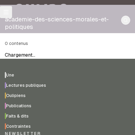
OULIPO
academie-des-sciences-morales-et-
politiques
0
contenus
Chargement…
Une
Lectures publiques
Oulipiens
Publications
Faits & dits
Contraintes
NEWSLETTER