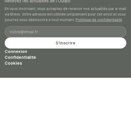
Recevez les actualités de l’Oulipo.
En vous inscrivant, vous acceptez de recevoir nos actualités par e-mail
via Brevo. Votre adresse est utilisée uniquement pour cet envoi et vous
pourrez vous désinscrire à tout moment.
Politique de confidentialité
.
Adresse e-mail
S’inscrire
Connexion
Confidentialité
Cookies