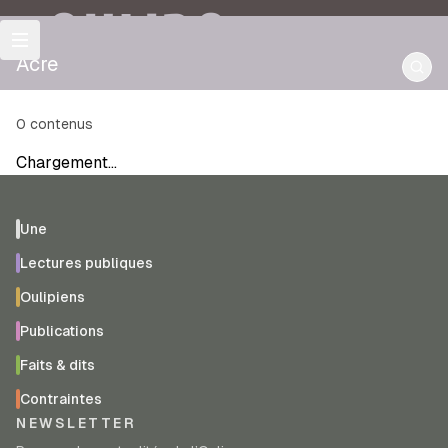
OULIPO
Acre
0
contenus
Chargement…
Une
Lectures publiques
Oulipiens
Publications
Faits & dits
Contraintes
NEWSLETTER