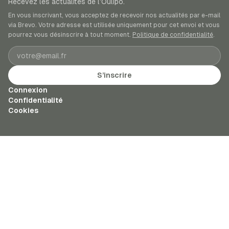
Recevez les actualités de l’Oulipo.
En vous inscrivant, vous acceptez de recevoir nos actualités par e-mail
via Brevo. Votre adresse est utilisée uniquement pour cet envoi et vous
pourrez vous désinscrire à tout moment.
Politique de confidentialité
.
Adresse e-mail
S’inscrire
Connexion
Confidentialité
Cookies