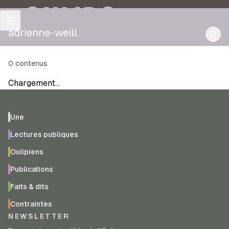
OULIPO
adrienne-weill
0
contenus
Chargement…
Une
Lectures publiques
Oulipiens
Publications
Faits & dits
Contraintes
NEWSLETTER